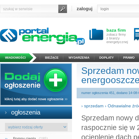
zaloguj
baza firm
zobacz firmy
z branży
energetycznej
WIADOMOŚCI
BIEŻĄCE
WYDARZENIA
DOPŁATY
PRAWO
Sprzedam now
energooszcz
numer ogłoszenia 451, dodano 14-08-
›
sprzedam
›
Odnawialne źród
ogłoszenia
Sprzedam nowy d
raspocznie się w
ocieplenie dach 
››
Pompy ciepła
(195)