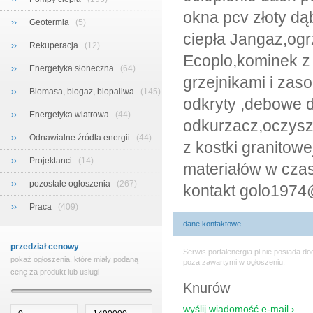
okna pcv złoty dą
››
Geotermia
(5)
ciepła Jangaz,og
››
Rekuperacja
(12)
Ecoplo,kominek z
››
Energetyka słoneczna
(64)
grzejnikami i za
››
Biomasa, biogaz, biopaliwa
(145)
odkryty ,debowe d
››
Energetyka wiatrowa
(44)
odkurzacz,oczysz
››
Odnawialne źródła energii
(44)
z kostki granitow
››
Projektanci
(14)
materiałów w cza
››
pozostałe ogłoszenia
(267)
kontakt golo1974
››
Praca
(409)
dane kontaktowe
przedział cenowy
Serwis portalenergia.pl nie posiada 
pokaż ogłoszenia, które miały podaną
poza zawartymi w ogłoszeniu.
cenę za produkt lub usługi
Knurów
wyślij wiadomość e-mail ›