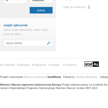
zgłoś do moderacji
znajdź ogłoszenie
wpisz numer ogłoszenia, słowo z jego
tytułu lub opisu
»
O Serwisie
»
Reklama
»
Regulamin
»
Kontakt
»
Partnerzy
Projekt i wykonanie:
Agencja reklamowa
IdealMedia
Partnerzy:
Studnie glebinowe
Zaloguj
Warmia i Mazury regionem zjednoczonej Europy
Projekt dofinansowany ze środków Eu
ramach Regionalnego Programu Operacyjnego Warmia i Mazury na lata 2007-2013