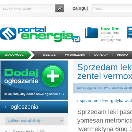
zaloguj
baza firm
zobacz firmy
z branży
energetycznej
WIADOMOŚCI
BIEŻĄCE
WYDARZENIA
DOPŁATY
PRAWO
Sprzedam lek
zentel vermo
numer ogłoszenia 1217, dodano 24-10
›
sprzedam
›
Energetyka wia
ogłoszenia
Sprzedam leki pas
yomesan metronida
Iwermektyna 6mg 30zł
››
Pompy ciepła
(195)