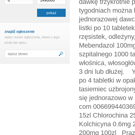
dawkę trzykrotnie 
tygodniach można l
jednorazowej dawc
listki po 10 tablete
znajdź ogłoszenie
rzęsistek, odleżyn
wpisz numer ogłoszenia, słowo z jego
tytułu lub opisu
Mebendazol 100mg 
szpitalnego 1000 ta
włośnica, włosogłów
3 dni lub dłużej. 
po 4 tabletki w op
tasiemiec uzbrojon
się jednorazowo 
com 0066994403698
15zl Chlorochina 
Kolchicyna 0.6mg 2
200mg 100zl Prazy