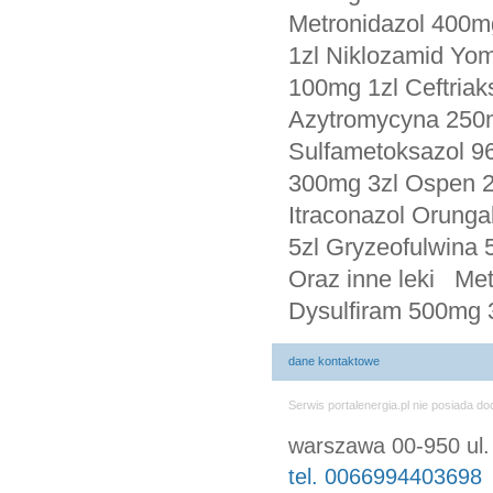
Metronidazol 400m
1zl Niklozamid Yo
100mg 1zl Ceftriak
Azytromycyna 250m
Sulfametoksazol 9
300mg 3zl Ospen 2
Itraconazol Orung
5zl Gryzeofulwina 
Oraz inne leki Me
Dysulfiram 500mg 3
dane kontaktowe
Serwis portalenergia.pl nie posiada 
warszawa 00-950 ul
tel. 0066994403698