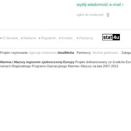
wyślij wiadomość e-mail ›
zgłoś do moderacji
»
O Serwisie
»
Reklama
»
Regulamin
»
Kontakt
»
Partnerzy
Projekt i wykonanie:
Agencja reklamowa
IdealMedia
Partnerzy:
Studnie glebinowe
Zaloguj
Warmia i Mazury regionem zjednoczonej Europy
Projekt dofinansowany ze środków Eu
ramach Regionalnego Programu Operacyjnego Warmia i Mazury na lata 2007-2013