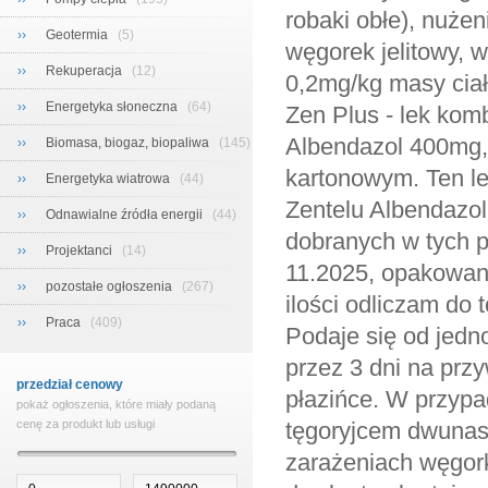
robaki obłe), nużeni
››
Geotermia
(5)
węgorek jelitowy, 
››
Rekuperacja
(12)
0,2mg/kg masy ciał
››
Energetyka słoneczna
(64)
Zen Plus - lek kom
Albendazol 400mg, 
››
Biomasa, biogaz, biopaliwa
(145)
kartonowym. Ten le
››
Energetyka wiatrowa
(44)
Zentelu Albendazol
››
Odnawialne źródła energii
(44)
dobranych w tych 
››
Projektanci
(14)
11.2025, opakowani
››
pozostałe ogłoszenia
(267)
ilości odliczam do 
››
Praca
(409)
Podaje się od jedn
przez 3 dni na prz
przedział cenowy
płazińce. W przypa
pokaż ogłoszenia, które miały podaną
cenę za produkt lub usługi
tęgoryjcem dwunas
zarażeniach węgork