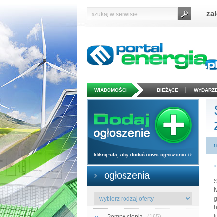
zal
WIADOMOŚCI
BIEŻĄCE
WYDARZE
n
ogłoszenia
S
I
g
h
l
››
Pompy ciepła
(195)