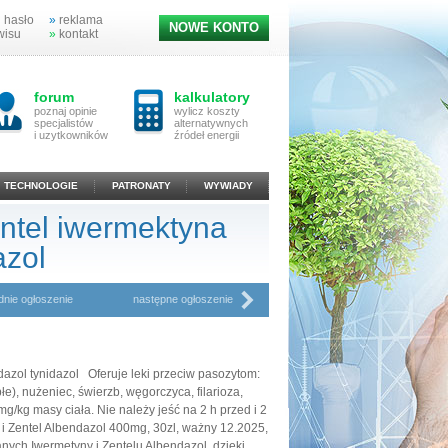
 hasło
»
reklama
NOWE KONTO
wisu
»
kontakt
forum
kalkulatory
poznaj opinie
wylicz koszty
specjalistów
alternatywnych
i uzytkowników
źródeł energii
TECHNOLOGIE
PATRONATY
WYWIADY
ntel iwermektyna
azol
dnie ogłoszenie
następne ogłoszenie
azol tynidazol Oferuje leki przeciw pasozytom:
błe), nużeniec, świerzb, węgorczyca, filarioza,
g/kg masy ciała. Nie należy jeść na 2 h przed i 2
i Zentel Albendazol 400mg, 30zl, ważny 12.2025,
anych Iwermetyny i Zentelu Albendazol, dzięki