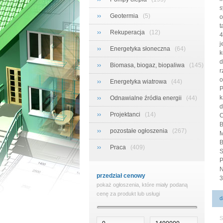
s
››
Geotermia
(5)
o
t
››
Rekuperacja
(12)
4
j
››
Energetyka słoneczna
(64)
k
d
››
Biomasa, biogaz, biopaliwa
(145)
r
o
››
Energetyka wiatrowa
(44)
P
k
››
Odnawialne źródła energii
(44)
d
››
Projektanci
(14)
C
B
››
pozostałe ogłoszenia
(267)
M
B
››
Praca
(409)
S
P
N
przedział cenowy
3
pokaż ogłoszenia, które miały podaną
cenę za produkt lub usługi
d
S