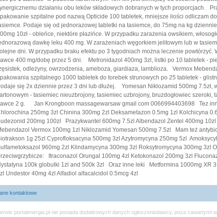
ynergicznemu działaniu obu leków składowych dobranych w tych proporcjach. Pr
pakowanie szpitalne pod nazwą Opticide 100 tabletek, mniejsze ilości odliczam do 
asiemce. Podaje się od jednorazowej tabletki na tasiemce, do 75mg na kg dziennie
00mg 10zł - obleńce, niektóre płazińce. W przypadku zarażenia owsikiem, włosogłó
ednorazową dawkę leku 400 mg. W zarażeniach węgorkiem jelitowym lub w tasiemcz
olejne dni. W przypadku braku efektu po 3 tygodniach można leczenie powtórzyć. 
awce 400 mg/dobę przez 5 dni. Metronidazol 400mg 3zl, listki po 10 tabletek - pier
zęsistek, odleżyny, owrzodzenia, ameboza, giardiaza, lamblioza. Vermox Mebenda
pakowania szpitalnego 1000 tabletek do torebek strunowych po 25 tabletek - glistn
odaje się 2x dziennie przez 3 dni lub dłużej. Yomesan Niklozamid 500mg 7.5zł, wa
artonowym - tasiemiec nieuzbrojony, tasiemiec uzbrojony, bruzdogłowiec szeroki, 
awce 2 g. Jan Krongboon massagewarsaw gmail com 0066994403698 Tez inne l
hlorochina 250mg 3zl Chinina 300mg 2zl Deksametazon 0.5mg 1zl Kolchicyna 0.6m
udezonid 200mg 100zl Prazykwantel 600mg 7.5zl Albendazol Zentel 400mg 10zl 
ebendazol Vermox 100mg 1zl Niklozamid Yomesan 500mg 7.5zl Mam też antybiot
iotrakson 1g 25zl Cyprofloksacyna 500mg 3zl Azytromycyna 250mg 5zl Amoksycyl
ulfametoksazol 960mg 2zl Klindamycyna 300mg 3zl Roksytromycyna 300mg 3zl O
rzeciwgrzybicze: Itraconazol Orungal 100mg 4zl Ketokonazol 200mg 3zl Flucona
ystatyna 100k globulki 1zl and 500k 3zl Oraz inne leki Metformina 1000mg XR 
zl Undestor 40mg 4zl Alfadiol alfacalcidol 0.5mcg 4zl
ane kontaktowe
erwis portalenergia.pl nie posiada dodatkowych danych ogłoszeniodawcy, poza zawartymi w