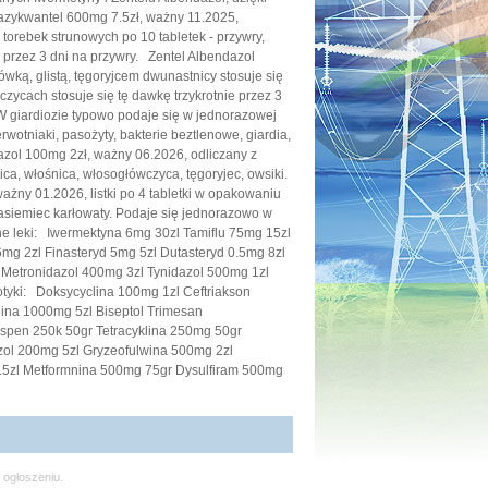
azykwantel 600mg 7.5zł, ważny 11.2025,
torebek strunowych po 10 tabletek - przywry,
 przez 3 dni na przywry. Zentel Albendazol
wką, glistą, tęgoryjcem dwunastnicy stosuje się
ycach stosuje się tę dawkę trzykrotnie przez 3
W giardiozie typowo podaje się w jednorazowej
wotniaki, pasożyty, bakterie beztlenowe, giardia,
zol 100mg 2zł, ważny 06.2026, odliczany z
ica, włośnica, włosogłówczyca, tęgoryjec, owsiki.
żny 01.2026, listki po 4 tabletki w opakowaniu
tasiemiec karłowaty. Podaje się jednorazowo w
eki: Iwermektyna 6mg 30zl Tamiflu 75mg 15zl
g 2zl Finasteryd 5mg 5zl Dutasteryd 0.5mg 8zl
Metronidazol 400mg 3zl Tynidazol 500mg 1zl
yki: Doksycyclina 100mg 1zl Ceftriakson
ina 1000mg 5zl Biseptol Trimesan
spen 250k 50gr Tetracyklina 250mg 50gr
zol 200mg 5zl Gryzeofulwina 500mg 2zl
3.5zl Metformnina 500mg 75gr Dysulfiram 500mg
 ogłoszeniu.