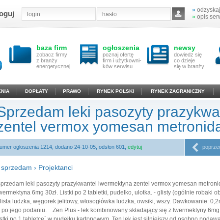
»
odzyskaj
oguj
»
opis ser
baza firm
ogłoszenia
newsy
zobacz firmy
poznaj ofertę
dowiedz się
z branży
firm i użytkowni-
co dzieje
energetycznej
ków serwisu
się w branży
NIA
DOPŁATY
PRAWO
RYNEK POLSKI
RYNEK ZAGRANICZNY
Sprzedam leki pasozyty prazykwa
zentel vermox yomesan metronid
umer ogłoszenia 1214, dodano 24-10-05, odsłon 601,
edytuj
poprze
›
sprzedam
›
Projektanci
przedam leki pasozyty prazykwantel iwermektyna zentel vermox yomesan metronid
wermektyna 6mg 30zł. Listki po 2 tabletki, pudelko, ulotka. - glisty (ogólnie robaki o
lista ludzka, węgorek jelitowy, włosogłówka ludzka, owsiki, wszy. Dawkowanie: 0,2m
 po jego podaniu. Zen Plus - lek kombinowany składający się z Iwermektyny 6mg 
istki po 1 tabletce` w pudełku kartonowym. Ten lek jest silniejszy od osobno podaw