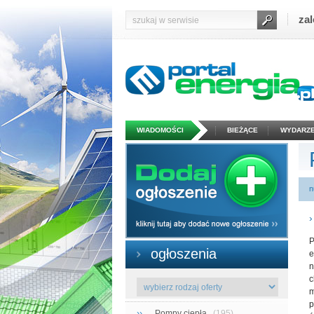
zal
WIADOMOŚCI
BIEŻĄCE
WYDARZE
n
P
ogłoszenia
e
n
c
m
p
››
Pompy ciepła
(195)