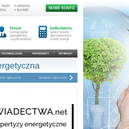
 hasło
»
reklama
NOWE KONTO
wisu
»
kontakt
forum
kalkulatory
poznaj opinie
wylicz koszty
specjalistów
alternatywnych
i uzytkowników
źródeł energii
TECHNOLOGIE
PATRONATY
WYWIADY
ergetyczna
dnie ogłoszenie
następne ogłoszenie