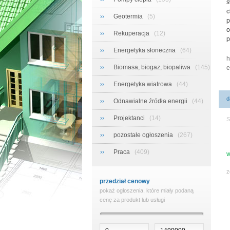
ś
c
››
Geotermia
(5)
p
o
››
Rekuperacja
(12)
p
››
Energetyka słoneczna
(64)
h
››
Biomasa, biogaz, biopaliwa
(145)
e
››
Energetyka wiatrowa
(44)
d
››
Odnawialne źródła energii
(44)
››
Projektanci
(14)
S
››
pozostałe ogłoszenia
(267)
››
Praca
(409)
w
z
przedział cenowy
pokaż ogłoszenia, które miały podaną
cenę za produkt lub usługi