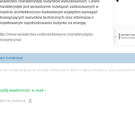
wiadectwo charakterystyki budynków wybudowanych. Celem
harakterystyki jest sprawdzenie rozwiązań zastosowanych w
rojekcie architektoniczno-budowlanym względem wymagań
bowiązujących warunków technicznych oraz informacja o
rojektowanym zapotrzebowaniu budynku na energię.
ttps://www.swiadectwa.net/projektowana-charakterystyka-
nergetyczna/
ane kontaktowe
erwis portalenergia.pl nie posiada dodatkowych danych ogłoszeniodawcy, poza zawartymi w
yślij wiadomość e-mail ›
głoś do moderacji