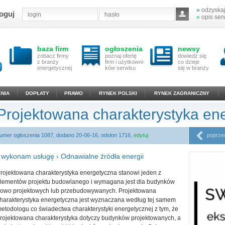
»
odzyskaj
oguj
»
opis ser
baza firm
ogłoszenia
newsy
zobacz firmy
poznaj ofertę
dowiedz się
z branży
firm i użytkowni-
co dzieje
energetycznej
ków serwisu
się w branży
NIA
DOPŁATY
PRAWO
RYNEK POLSKI
RYNEK ZAGRANICZNY
Projektowana charakterystyka en
umer ogłoszenia 1087, dodano 20-06-16, odsłon 1716,
edytuj
poprze
›
wykonam usługę
›
Odnawialne źródła energii
rojektowana charakterystyka energetyczna stanowi jeden z
lementów projektu budowlanego i wymagana jest dla budynków
owo projektowych lub przebudowywanych. Projektowana
harakterystyka energetyczna jest wyznaczana według tej samem
etodologu co świadectwa charakterystyki energetycznej z tym, że
rojektowana charakterystyka dotyczy budynków projektowanych, a