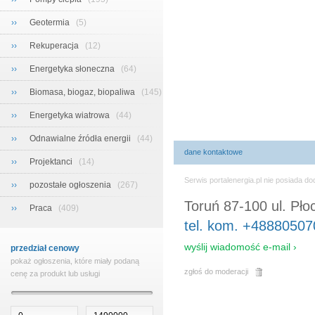
››
Geotermia
(5)
››
Rekuperacja
(12)
››
Energetyka słoneczna
(64)
››
Biomasa, biogaz, biopaliwa
(145)
››
Energetyka wiatrowa
(44)
››
Odnawialne źródła energii
(44)
dane kontaktowe
››
Projektanci
(14)
Serwis portalenergia.pl nie posiada 
››
pozostałe ogłoszenia
(267)
Toruń 87-100 ul. Pło
››
Praca
(409)
tel. kom. +4888050
wyślij wiadomość e-mail ›
przedział cenowy
pokaż ogłoszenia, które miały podaną
zgłoś do moderacji
cenę za produkt lub usługi