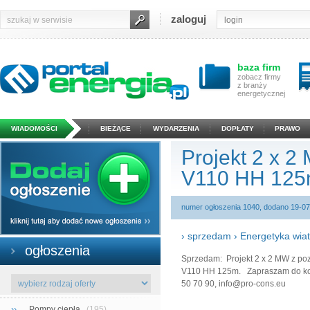
zaloguj
baza firm
zobacz firmy
z branży
energetycznej
WIADOMOŚCI
BIEŻĄCE
WYDARZENIA
DOPŁATY
PRAWO
Projekt 2 x 
V110 HH 125
numer ogłoszenia 1040, dodano 19-07
›
sprzedam
›
Energetyka wia
ogłoszenia
Sprzedam: Projekt 2 x 2 MW z po
V110 HH 125m. Zapraszam do kont
50 70 90, info@pro-cons.eu
››
Pompy ciepła
(195)