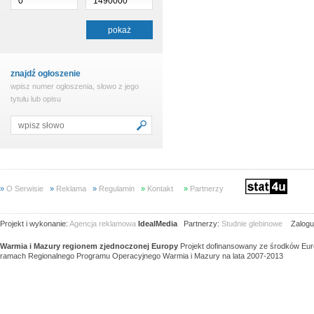
znajdź ogłoszenie
wpisz numer ogłoszenia, słowo z jego
tytułu lub opisu
»
O Serwisie
»
Reklama
»
Regulamin
»
Kontakt
»
Partnerzy
Projekt i wykonanie:
Agencja reklamowa
IdealMedia
Partnerzy:
Studnie glebinowe
Zaloguj
Warmia i Mazury regionem zjednoczonej Europy
Projekt dofinansowany ze środków Eu
ramach Regionalnego Programu Operacyjnego Warmia i Mazury na lata 2007-2013