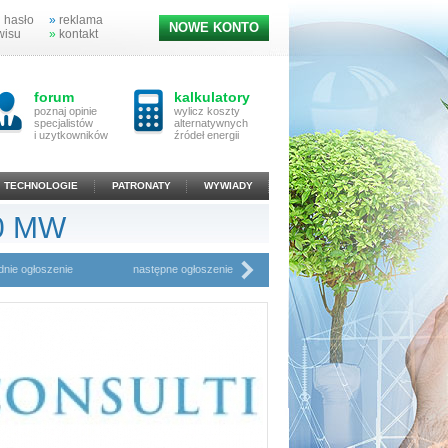
 hasło
»
reklama
NOWE KONTO
wisu
»
kontakt
forum
kalkulatory
poznaj opinie
wylicz koszty
specjalistów
alternatywnych
i uzytkowników
źródeł energii
TECHNOLOGIE
PATRONATY
WYWIADY
,0 MW
dnie ogłoszenie
następne ogłoszenie