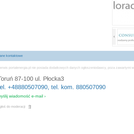
ane kontaktowe
erwis portalenergia.pl nie posiada dodatkowych danych ogłoszeniodawcy, poza zawartymi w
Toruń 87-100 ul. Płocka3
tel. +48880507090, tel. kom. 880507090
yślij wiadomość e-mail ›
głoś do moderacji