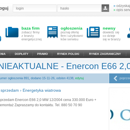
»
odzyskaj
oguj
»
opis ser
baza firm
ogłoszenia
newsy
zobacz firmy
poznaj ofertę
dowiedz się
z branży
firm i użytkowni-
co dzieje
energetycznej
ków serwisu
się w branży
NIA
DOPŁATY
PRAWO
RYNEK POLSKI
RYNEK ZAGRANICZNY
NIEAKTUALNE - Enercon E66 2
umer ogłoszenia 891, dodano 15-11-26, odsłon 4138,
edytuj
poprze
›
sprzedam
›
Energetyka wiatrowa
przedam Enercon E66 2,0 MW 12/2004 cena 330.000 Euro +
emontaż Zapraszamy do kontaktu. Tel. 880 50 70 90