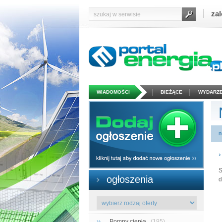
zal
WIADOMOŚCI
BIEŻĄCE
WYDARZE
n
S
ogłoszenia
d
››
Pompy ciepła
(195)