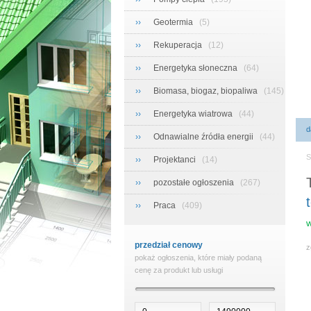
››
Geotermia
(5)
››
Rekuperacja
(12)
››
Energetyka słoneczna
(64)
››
Biomasa, biogaz, biopaliwa
(145)
››
Energetyka wiatrowa
(44)
d
››
Odnawialne źródła energii
(44)
S
››
Projektanci
(14)
››
pozostałe ogłoszenia
(267)
››
Praca
(409)
w
przedział cenowy
z
pokaż ogłoszenia, które miały podaną
cenę za produkt lub usługi