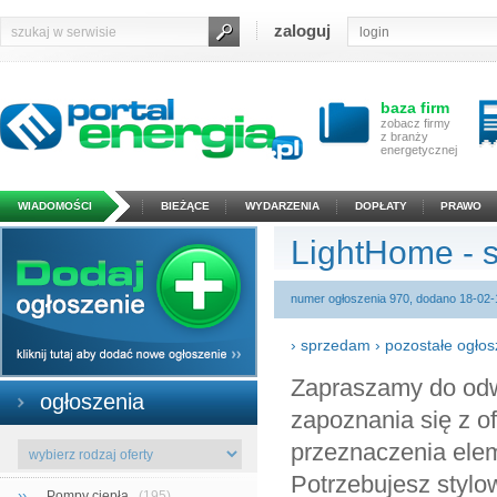
zaloguj
baza firm
zobacz firmy
z branży
energetycznej
WIADOMOŚCI
BIEŻĄCE
WYDARZENIA
DOPŁATY
PRAWO
LightHome - 
numer ogłoszenia 970, dodano 18-02-
›
sprzedam
›
pozostałe ogłos
Zapraszamy do odw
ogłoszenia
zapoznania się z of
przeznaczenia elem
Potrzebujesz stylo
››
Pompy ciepła
(195)