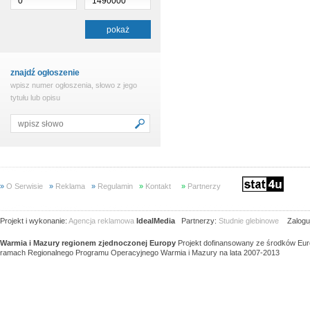
znajdź ogłoszenie
wpisz numer ogłoszenia, słowo z jego
tytułu lub opisu
»
O Serwisie
»
Reklama
»
Regulamin
»
Kontakt
»
Partnerzy
Projekt i wykonanie:
Agencja reklamowa
IdealMedia
Partnerzy:
Studnie glebinowe
Zaloguj
Warmia i Mazury regionem zjednoczonej Europy
Projekt dofinansowany ze środków Eu
ramach Regionalnego Programu Operacyjnego Warmia i Mazury na lata 2007-2013