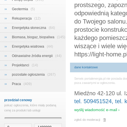
prostszego, zapozn
››
Geotermia
(5)
odpowiednią katego
››
Rekuperacja
(12)
do Twojego salonu.
››
Energetyka słoneczna
(64)
prostocie konstruk
każdego pomieszcze
››
Biomasa, biogaz, biopaliwa
(145)
wiszące i wiele wię
››
Energetyka wiatrowa
(44)
https://light-home.p
››
Odnawialne źródła energii
(44)
››
Projektanci
(14)
dane kontaktowe
››
pozostałe ogłoszenia
(267)
Serwis portalenergia.pl nie posiada 
poza zawartymi w ogłoszeniu.
››
Praca
(409)
Miedźno 42-120 ul. 
przedział cenowy
tel. 509451524, tel
pokaż ogłoszenia, które miały podaną
wyślij wiadomość e-mail ›
cenę za produkt lub usługi
zgłoś do moderacji