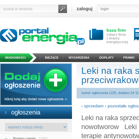
zaloguj
baza firm
zobacz firmy
z branży
energetycznej
WIADOMOŚCI
BIEŻĄCE
WYDARZENIA
DOPŁATY
PRAWO
Leki na raka 
przeciwrakow
numer ogłoszenia 1225, dodano 24-11
›
sprzedam
›
pozostałe ogłos
ogłoszenia
Leki na raka sprzedam cytostatyki nowotwor przeciwrakowe terapia nowotworow Leki przeciwpasożytnicze, przeciwgrzybicze, antybiotyki terapie antynowotworowe w leczeniu raka alternatywne eksperymentalne leki rak nowotwór tarczycy, prostaty, wątroby, skóry, płuc, jelita grubego, piersi, jajnika, kości, mózgu, odbytu, wątrobowokomórkowy, kory nadnercza, ostra białaczka szpikowa, głowy i szyi, podstawnokomórkowy skóry, trzustki, szpiczak mnogi, kostniakomięsak, mięsak, rdzeniak, glejak wielopostaciowy, kolczystokomórkowy skóry głowy i szyi, płaskonabłonkowy przełyku, przewlekła białaczka szpikowa, raki systemu trawiennego, moczowego, krwi, reprodukcyjnego, glejak mózgu, czerniak GRYZEOFULWINA Działa na większość rodzajów raka. Dawkowanie 500g 3x dziennie "The Anti-Fungal drug Griseofulvin: Like Chemotheraphy but Without its Side Effects" KETOKONAZOL Rak prostaty "When is Ketoconazole Used for Prostate Cancer?" "The role of ketoconazole in current prostate cancer care" Wątroby "Ketoconazole suppresses the growth of hepatocellular carcinoma" VERMOX MEBENDAZOL Wiele różnych nowotworów "Mebendazole, a well-known anti-helminthic drug in wide clinical use, has anti-cancer properties that have been elucidated in a broad range of pre-clinical studies across a number of different cancer types. Significantly, there are also two case reports of anti-cancer activity in humans." Dawkowanie minimum 2x100mg "Repurposing Drugs in Oncology (ReDO)—mebendazole as an anti-cancer agent" "Mebendazole: A Cancer Fighting Drug We Find at the Supermarket" Kostniakomięsak, mięsak, rak skóry, płuc, jelita grubego, piersi, jajnika, wątrobowokomórkowy, kory nadnercza, ostra białaczka szpikowa, glejak wielopostaciowy, rdzeniak. "Preclinical studies show that mebendazole notably impedes the growth of malignant and metastatic tumors such as osteosarcoma and soft tissue sarcoma, melanoma, carcinoma (lung, colorectal, breast, ovarian, hepatocellular and adrenocortical), acute myeloid leukaemia, glioblastoma multiforme and meduloblastoma." "Application of a widely-used tropical anti-worm agent,mebendazole, in modern oncology" Nowotwór mózgu, przykład: "The drug cocktail is prescribed by Care Oncology, a private clinic in London, which recommends a statin (a cholesterol-lowering drug), metformin (used to treat type-2 diabetes), doxycycline (an antibiotic) and mebendazole (an anti-worming agent). These may sound radical, but are actually safe, cheap, generic medicines with evidence of some anti-cancer effects." "“Repurposing” off-patent drugs offers big hopes of new treatments" Trzustki "“We are advocating for use of mebendazole as a therapy for those diagnosed before metastasis to see if we can slow or prevent pancreatic cancer,” Riggins says. “For those with more advanced cancers, it co
››
Pompy ciepła
(195)