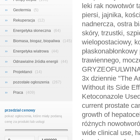
››
Geotermia
(5)
››
Rekuperacja
(12)
››
Energetyka słoneczna
(64)
››
Biomasa, biogaz, biopaliwa
(145)
››
Energetyka wiatrowa
(44)
››
Odnawialne źródła energii
(44)
››
Projektanci
(14)
››
pozostałe ogłoszenia
(267)
››
Praca
(409)
przedział cenowy
pokaż ogłoszenia, które miały podaną
cenę za produkt lub usługi