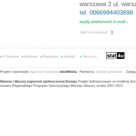
warszawa 2 ul. war
tel. 0066994403698
wyślij wiadomość e-mail ›
zgłoś do moderacji
»
O Serwisie
»
Reklama
»
Regulamin
»
Kontakt
»
Partnerzy
Projekt i wykonanie:
Agencja reklamowa
IdealMedia
Partnerzy:
Studnie glebinowe
Zaloguj
Warmia i Mazury regionem zjednoczonej Europy
Projekt dofinansowany ze środków Eu
ramach Regionalnego Programu Operacyjnego Warmia i Mazury na lata 2007-2013