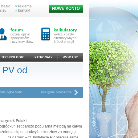
 hasło
»
reklama
NOWE KONTO
wisu
»
kontakt
forum
kalkulatory
poznaj opinie
wylicz koszty
specjalistów
alternatywnych
i uzytkowników
źródeł energii
TECHNOLOGIE
PATRONATY
WYWIADY
y PV od
dnie ogłoszenie
następne ogłoszenie
a rynek Polski
„ogródku“ jest bardzo popularną metodą na całym
leżnienia się od podwyżek kosztów za energię
a.
„Za darmo” – tz. Instalacje PV pracują same