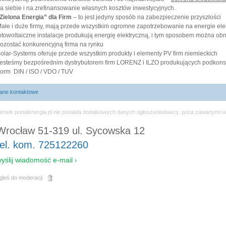
a siebie i na zrefinansowanie własnych kosztów inwestycyjnych.
Zielona Energia” dla Firm
– to jest jedyny sposób na zabezpiecze
ałe i duże firmy, mają przede wszystkim ogromne zapotrzebowanie na energie elekt
otowoltaiczne instalacje produkują energię elektryczną, i tym sposobem można obn
ozostać konkurencyjną firma na rynku
olar-Systems oferuje przede wszystkim produkty i elementy PV firm niemieckich
esteśmy bezpośrednim dystrybutorem firm LORENZ i ILZO produkujących podkonst
orm DIN / ISO / VDO / TUV
ane kontaktowe
erwis portalenergia.pl nie posiada dodatkowych danych ogłoszeniodawcy, poza zawartymi w
Wrocław 51-319 ul. Sycowska 12
tel. kom. 725122260
yślij wiadomość e-mail ›
głoś do moderacji