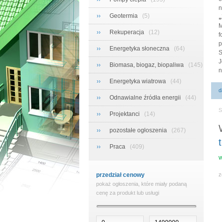
n
››
Geotermia
(5)
„
M
››
Rekuperacja
(12)
f
p
››
Energetyka słoneczna
(64)
S
J
››
Biomasa, biogaz, biopaliwa
(145)
n
››
Energetyka wiatrowa
(44)
d
››
Odnawialne źródła energii
(44)
S
››
Projektanci
(14)
››
pozostałe ogłoszenia
(267)
››
Praca
(409)
w
przedział cenowy
z
pokaż ogłoszenia, które miały podaną
cenę za produkt lub usługi