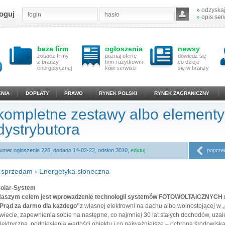
»
odzyskaj
oguj
»
opis ser
baza firm
ogłoszenia
newsy
zobacz firmy
poznaj ofertę
dowiedz się
z branży
firm i użytkowni-
co dzieje
energetycznej
ków serwisu
się w branży
NIA
DOPŁATY
PRAWO
RYNEK POLSKI
RYNEK ZAGRANICZNY
kompletne zestawy albo element
dystrybutora
umer ogłoszenia 226, dodano 14-02-22, odsłon 3010,
edytuj
poprze
›
sprzedam
›
Energetyka słoneczna
olar-System
aszym celem jest wprowadzenie technologii systemów FOTOWOLTAICZNYCH n
Prąd za darmo dla każdego”
z własnej elektrowni na dachu albo wolnostojącej w 
wiecie, zapewnienia sobie na następne, co najmniej 30 lat stałych dochodów, uza
lektryczną, podniesienia wartości obiektu i co najważniejsze –
ochrona środowisk