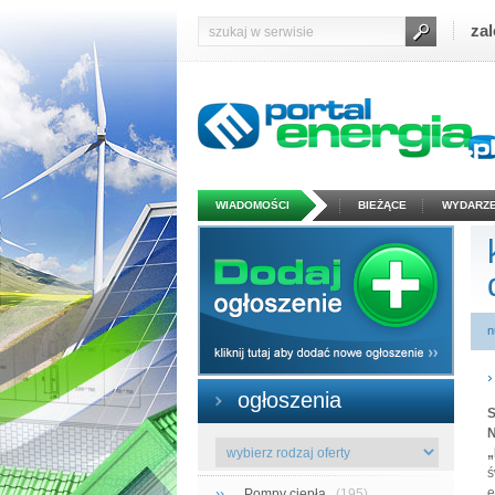
zal
WIADOMOŚCI
BIEŻĄCE
WYDARZE
n
ogłoszenia
S
N
„
ś
e
››
Pompy ciepła
(195)