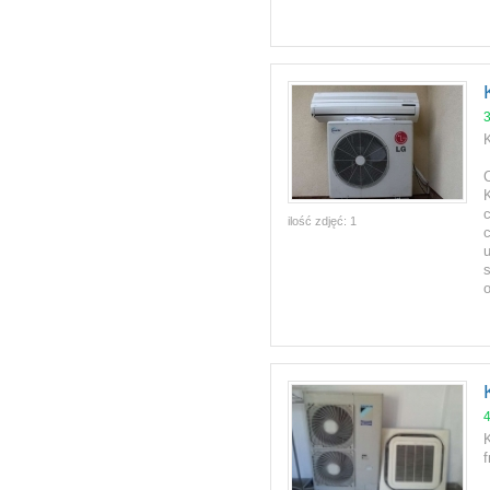
c
ilość zdjęć:
1
o
K