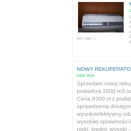
ilość zdjęć:
1
NOWY REKUPERATOR 1
8300
PLN
Sprzedam nowy rekup
powietrza 1000 m3 na
Cena 8300 zł z podat
sprawdzenia dostępno
wysokoefektywny odzy
wysokiej sprawności i
niski, średni, wysoki -.