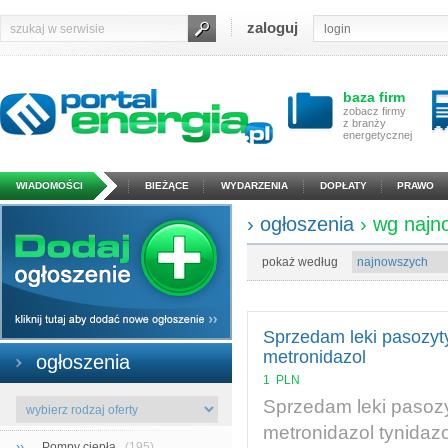
zaloguj
baza firm
zobacz firmy
z branży
energetycznej
WIADOMOŚCI
BIEŻĄCE
WYDARZENIA
DOPŁATY
PRAWO
› ogłoszenia
› wg naj
pokaż według
Sprzedam leki pasozyt
metronidazol
ogłoszenia
1
PLN
Sprzedam leki pasoz
metronidazol tynidaz
››
Pompy ciepła
(195)