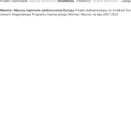
Projekt i wykonanie:
Agencja reklamowa
IdealMedia
Partnerzy:
Studnie glebinowe
Zaloguj
Warmia i Mazury regionem zjednoczonej Europy
Projekt dofinansowany ze środków Eu
ramach Regionalnego Programu Operacyjnego Warmia i Mazury na lata 2007-2013