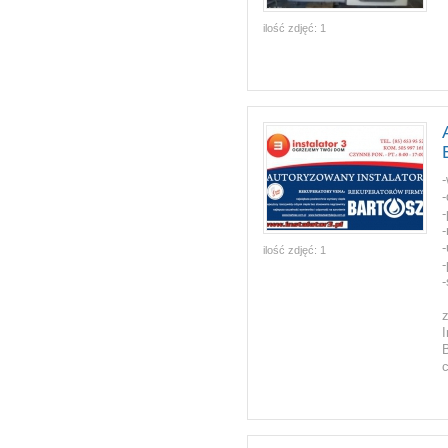
ilość zdjęć:
1
-
-
-
ilość zdjęć:
1
-
-
I
B