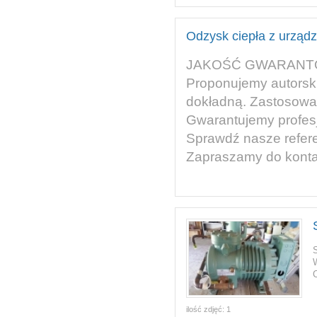
Odzysk ciepła z urząd
JAKOŚĆ GWARANT
Proponujemy autorskie
dokładną. Zastosowan
Gwarantujemy profesj
Sprawdź nasze refere
Zapraszamy do konta
W
ilość zdjęć:
1