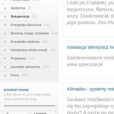
Listki po 2 tabletki, p
››
Geotermia
(5)
węgorczyca, filarioza
wszy. Dawkowanie: 0,
››
Rekuperacja
(12)
jego podaniu. Zen Plus
››
Energetyka słoneczna
(64)
››
Biomasa, biogaz, biopaliwa
(145)
››
Energetyka wiatrowa
(44)
Instalacja Wentylacji 
››
Odnawialne źródła energii
(44)
Zainteresowane osob
››
Projektanci
(14)
www.specoze.pl
››
pozostałe ogłoszenia
(267)
››
Praca
(409)
Klimatiko - systemy re
przedział cenowy
pokaż ogłoszenia, które miały podaną
Szukasz możliwości n
cenę za produkt lub usługi
się kto zaprojektuje
domu? A może po pros