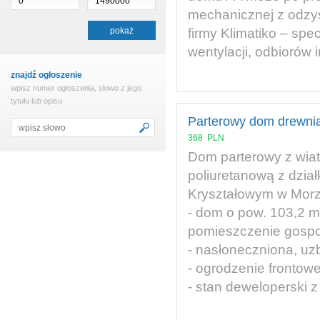
mechanicznej z odzysk
firmy Klimatiko – sp
wentylacji, odbiorów i
znajdź ogłoszenie
wpisz numer ogłoszenia, słowo z jego
tytułu lub opisu
Parterowy dom drewni
368
PLN
Dom parterowy z wiat
poliuretanową z dzia
Kryształowym w Morz
- dom o pow. 103,2 m2
pomieszczenie gospo
- nasłoneczniona, uz
- ogrodzenie frontowe 
- stan deweloperski 