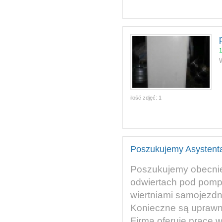
ilość zdjęć:
1
Poszukujemy Asystenta
Poszukujemy obecnie 
odwiertach pod pompy
wiertniami samojezdn
Konieczne są uprawn
Firma oferuje pracę w