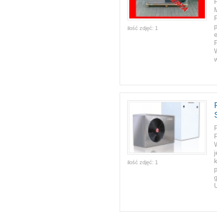
p
ilość zdjęć:
1
e
w
ilość zdjęć:
1
p
g