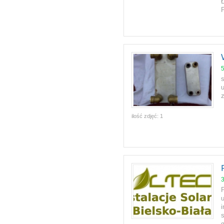
ilość zdjęć:
1
u