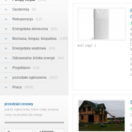
››
Geotermia
(5)
››
Rekuperacja
(12)
››
Energetyka słoneczna
(64)
››
Biomasa, biogaz, biopaliwa
(145)
D
ilość zdjęć:
1
››
Energetyka wiatrowa
(44)
-
››
Odnawialne źródła energii
(44)
››
Projektanci
(14)
w
››
pozostałe ogłoszenia
(267)
››
Praca
(409)
przedział cenowy
pokaż ogłoszenia, które miały podaną
cenę za produkt lub usługi