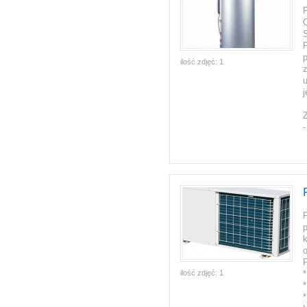
C
ilość zdjęć:
1
Z
P
ilość zdjęć:
1