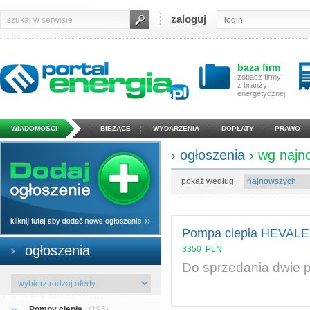
zaloguj
baza firm
zobacz firmy
z branży
energetycznej
WIADOMOŚCI
BIEŻĄCE
WYDARZENIA
DOPŁATY
PRAWO
› ogłoszenia
› wg naj
pokaż według
Pompa ciepła HEVAL
ogłoszenia
3350
PLN
Do sprzedania dwie 
››
Pompy ciepła
(195)