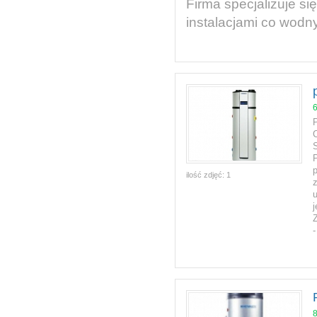
Firma specjalizuje 
instalacjami co wod
C
ilość zdjęć:
1
Z