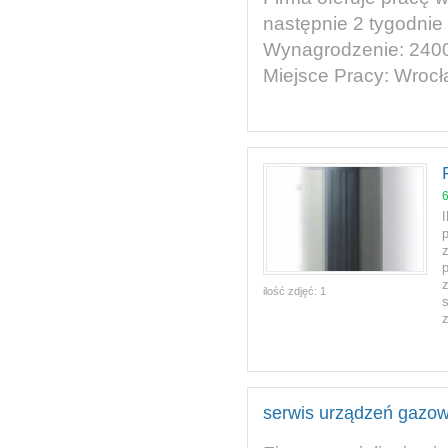
następnie 2 tygodnie
Wynagrodzenie: 2400
Miejsce Pracy: Wrocł
p
ilość zdjęć:
1
z
serwis urządzeń gazow