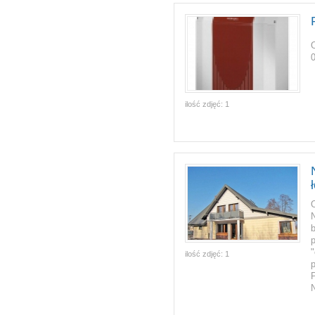
ilość zdjęć:
1
ilość zdjęć:
1
p
N