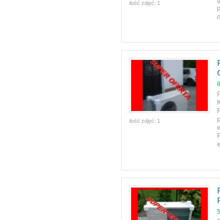
ilość zdjęć:
1
o
p
ilość zdjęć:
1
e