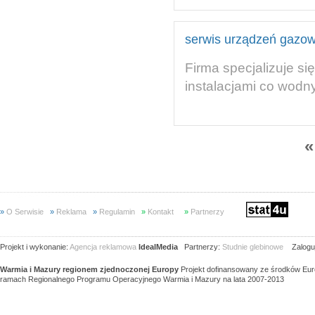
serwis urządzeń gazow
Firma specjalizuje 
instalacjami co wod
«
»
O Serwisie
»
Reklama
»
Regulamin
»
Kontakt
»
Partnerzy
Projekt i wykonanie:
Agencja reklamowa
IdealMedia
Partnerzy:
Studnie glebinowe
Zaloguj
Warmia i Mazury regionem zjednoczonej Europy
Projekt dofinansowany ze środków Eu
ramach Regionalnego Programu Operacyjnego Warmia i Mazury na lata 2007-2013