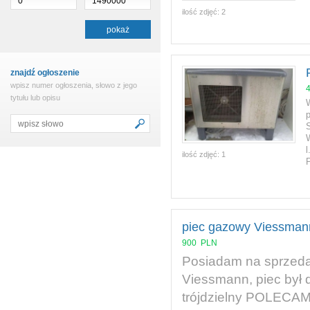
ilość zdjęć:
2
znajdź ogłoszenie
wpisz numer ogłoszenia, słowo z jego
tytułu lub opisu
l
ilość zdjęć:
1
piec gazowy Viessman
900
PLN
Posiadam na sprzeda
Viessmann, piec był
trójdzielny POLECA