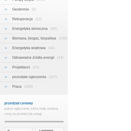
››
Geotermia
(5)
››
Rekuperacja
(12)
››
Energetyka słoneczna
(64)
››
Biomasa, biogaz, biopaliwa
(145)
››
Energetyka wiatrowa
(44)
››
Odnawialne źródła energii
(44)
››
Projektanci
(14)
››
pozostałe ogłoszenia
(267)
››
Praca
(409)
przedział cenowy
pokaż ogłoszenia, które miały podaną
cenę za produkt lub usługi