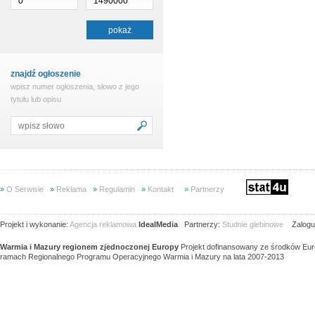
znajdź ogłoszenie
wpisz numer ogłoszenia, słowo z jego
tytułu lub opisu
»
O Serwisie
»
Reklama
»
Regulamin
»
Kontakt
»
Partnerzy
Projekt i wykonanie:
Agencja reklamowa
IdealMedia
Partnerzy:
Studnie glebinowe
Zaloguj
Warmia i Mazury regionem zjednoczonej Europy
Projekt dofinansowany ze środków Eu
ramach Regionalnego Programu Operacyjnego Warmia i Mazury na lata 2007-2013