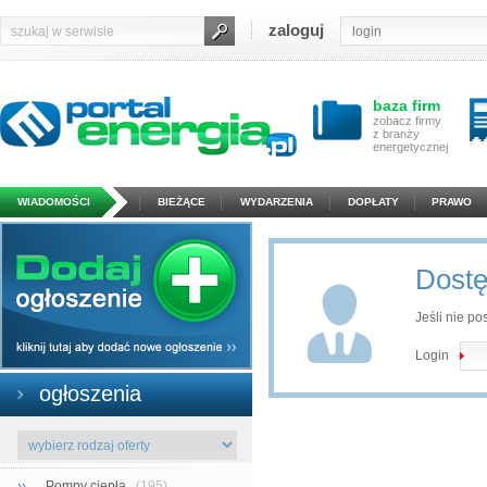
zaloguj
baza firm
zobacz firmy
z branży
energetycznej
WIADOMOŚCI
BIEŻĄCE
WYDARZENIA
DOPŁATY
PRAWO
Dostę
Jeśli nie po
Login
ogłoszenia
››
Pompy ciepła
(195)