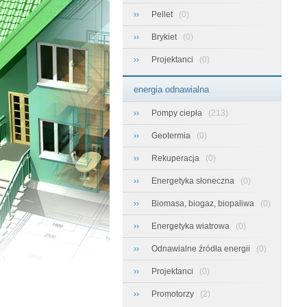
››
Pellet
(0)
››
Brykiet
(0)
››
Projektanci
(0)
energia odnawialna
››
Pompy ciepła
(213)
››
Geotermia
(0)
››
Rekuperacja
(0)
››
Energetyka słoneczna
(0)
››
Biomasa, biogaz, biopaliwa
(0)
››
Energetyka wiatrowa
(0)
››
Odnawialne źródła energii
(0)
››
Projektanci
(0)
››
Promotorzy
(2)