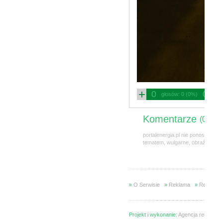
+
-
0
0
głosów: 0 (0%)
Komentarze
(0)
portalenergia.pl nie ponosi odpo
tematem, wulgarne, obraźliwe, 
»
O Serwisie
»
Reklama
»
Regulami
Projekt i wykonanie:
Agencja reklamow