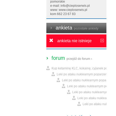
pomorskie
e-mail: info@cieploserwis.pl
www:
www.cieploserwis.pl
kom 662 23 67 83
ankieta
pozostałe ankiety
ankieta nie istnieje
forum
przejdź do forum ›
Kup ketaminę KLC, kokainę, cyjanek potasu. 
Leki po ataku nuklearnym poparzeniu zra
Leki po ataku nuklearnym poparzeniu 
Leki po ataku nuklearnym poparze
Leki po ataku nuklearnym popa
Leki po ataku nuklearnym 
Leki po ataku nuklearn