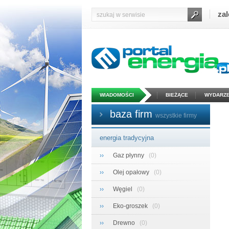
zal
WIADOMOŚCI
BIEŻĄCE
WYDARZE
baza firm
wszystkie firmy
energia tradycyjna
››
Gaz płynny
(0)
››
Olej opałowy
(0)
››
Węgiel
(0)
››
Eko-groszek
(0)
››
Drewno
(0)