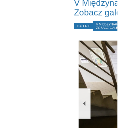
V Międzynaro
Zobacz galeri
V MIĘDZYNARODOWE
GALERIE
ZOBACZ GALERIĘ Z