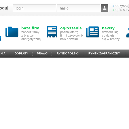
»
odzyskaj
oguj
»
opis ser
baza firm
ogłoszenia
newsy
zobacz firmy
poznaj ofertę
dowiedz się
z branży
firm i użytkowni-
co dzieje
energetycznej
ków serwisu
się w branży
NIA
DOPŁATY
PRAWO
RYNEK POLSKI
RYNEK ZAGRANICZNY