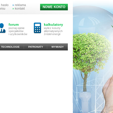
 hasło
»
reklama
NOWE KONTO
wisu
»
kontakt
forum
kalkulatory
poznaj opinie
wylicz koszty
specjalistów
alternatywnych
i uzytkowników
źródeł energii
TECHNOLOGIE
PATRONATY
WYWIADY