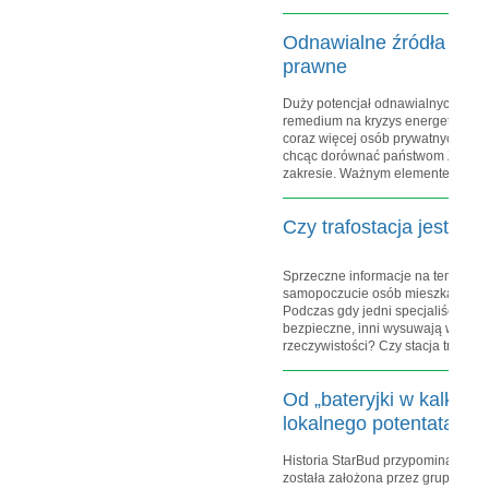
Odnawialne źródła energ
prawne
Duży potencjał odnawialnych źróde
remedium na kryzys energetyczny
coraz więcej osób prywatnych i fir
chcąc dorównać państwom Zachodu,
zakresie. Ważnym elementem...
wi
Czy trafostacja jest sz
Sprzeczne informacje na temat wpł
samopoczucie osób mieszkających w
Podczas gdy jedni specjaliści przek
bezpieczne, inni wysuwają wnioski,
rzeczywistości? Czy stacja trafo...
w
Od „bateryjki w kalkulat
lokalnego potentata
Historia StarBud przypomina filmo
została założona przez grupę pasj