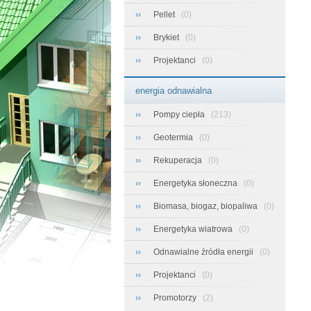
››
Pellet
(0)
››
Brykiet
(0)
››
Projektanci
(0)
energia odnawialna
››
Pompy ciepła
(213)
››
Geotermia
(0)
››
Rekuperacja
(0)
››
Energetyka słoneczna
(0)
››
Biomasa, biogaz, biopaliwa
(0)
››
Energetyka wiatrowa
(0)
››
Odnawialne źródła energii
(0)
››
Projektanci
(0)
››
Promotorzy
(2)