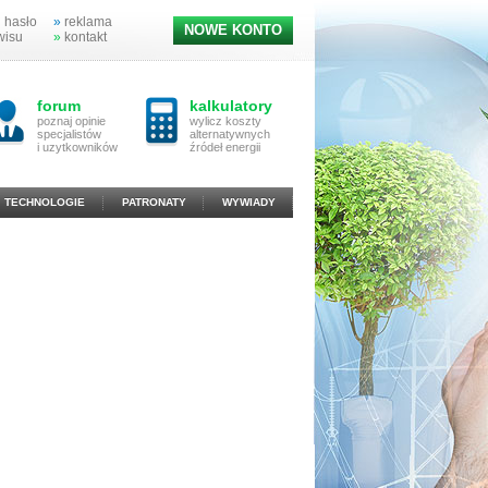
 hasło
»
reklama
NOWE KONTO
wisu
»
kontakt
forum
kalkulatory
poznaj opinie
wylicz koszty
specjalistów
alternatywnych
i uzytkowników
źródeł energii
TECHNOLOGIE
PATRONATY
WYWIADY