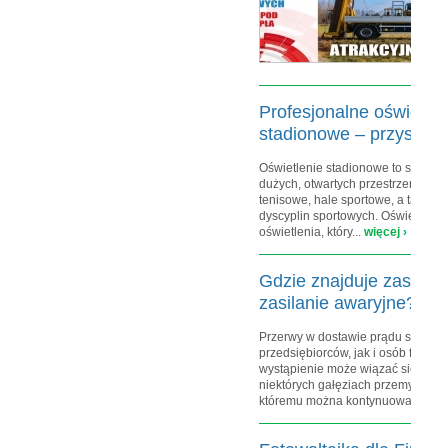
śr
ro
je
pr
Profesjonalne oświetlen
stadionowe – przyszłośc
Oświetlenie stadionowe to specjali
dużych, otwartych przestrzeni sport
tenisowe, hale sportowe, a także bo
dyscyplin sportowych. Oświetleni
oświetlenia, który...
więcej ›
Gdzie znajduje zastos
zasilanie awaryjne?
Przerwy w dostawie prądu są niez
przedsiębiorców, jak i osób fizyc
wystąpienie może wiązać się z ba
niektórych gałęziach przemysłu ni
któremu można kontynuować pracę