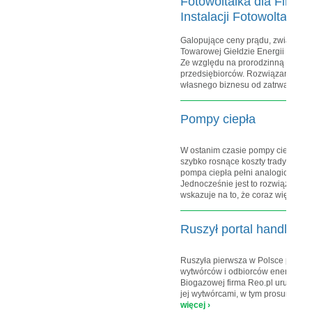
Fotowoltaika dla Firm –
Instalacji Fotowoltaiczn
Galopujące ceny prądu, związane z
Towarowej Giełdzie Energii nadwe
Ze względu na prorodzinną polityk
przedsiębiorców. Rozwiązaniem u
własnego biznesu od zatrważający
Pompy ciepła
W ostanim czasie pompy ciepła sta
szybko rosnące koszty tradycyjn
pompa ciepła pełni analogiczną rol
Jednocześnie jest to rozwiązanie 
wskazuje na to, że coraz więcej o
Ruszył portal handlu zi
Ruszyła pierwsza w Polsce platfor
wytwórców i odbiorców energii z O
Biogazowej firma Reo.pl uruchomił
jej wytwórcami, w tym prosumentam
więcej ›