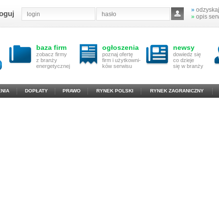
»
odzyskaj
oguj
»
opis ser
baza firm
ogłoszenia
newsy
zobacz firmy
poznaj ofertę
dowiedz się
z branży
firm i użytkowni-
co dzieje
energetycznej
ków serwisu
się w branży
NIA
DOPŁATY
PRAWO
RYNEK POLSKI
RYNEK ZAGRANICZNY