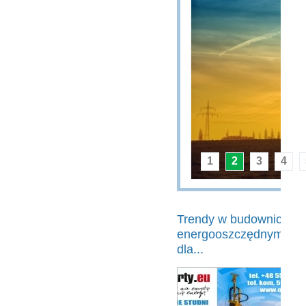
1
2
3
4
Trendy w budownictwie
energooszczędnym a Do
dla...
Ob
są
ja
cz