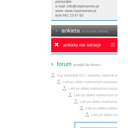
pomorskie
e-mail: info@cieploserwis.pl
www:
www.cieploserwis.pl
kom 662 23 67 83
ankieta
pozostałe ankiety
ankieta nie istnieje
forum
przejdź do forum ›
Kup ketaminę KLC, kokainę, cyjanek potasu. 
Leki po ataku nuklearnym poparzeniu zra
Leki po ataku nuklearnym poparzeniu 
Leki po ataku nuklearnym poparze
Leki po ataku nuklearnym popa
Leki po ataku nuklearnym 
Leki po ataku nuklearn