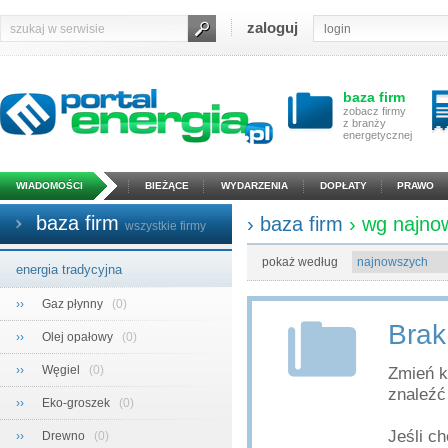
zaloguj
baza firm
zobacz firmy
z branży
energetycznej
WIADOMOŚCI
BIEŻĄCE
WYDARZENIA
DOPŁATY
PRAWO
baza firm
› baza firm
› wg najno
wszystkie firmy
pokaż według
energia tradycyjna
››
Gaz płynny
(0)
Brak
››
Olej opałowy
(0)
››
Węgiel
(0)
Zmień k
znaleźć 
››
Eko-groszek
(0)
Jeśli c
››
Drewno
(0)