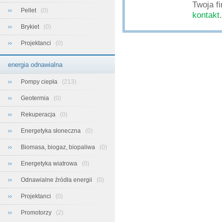
Twoja f
››
Pellet
(0)
kontakt
.
››
Brykiet
(0)
››
Projektanci
(0)
energia odnawialna
››
Pompy ciepła
(213)
››
Geotermia
(0)
››
Rekuperacja
(0)
››
Energetyka słoneczna
(0)
››
Biomasa, biogaz, biopaliwa
(0)
››
Energetyka wiatrowa
(0)
››
Odnawialne źródła energii
(0)
››
Projektanci
(0)
››
Promotorzy
(2)