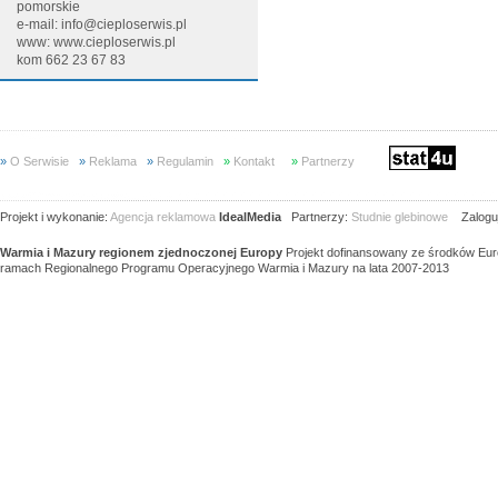
pomorskie
e-mail: info@cieploserwis.pl
www:
www.cieploserwis.pl
kom 662 23 67 83
»
O Serwisie
»
Reklama
»
Regulamin
»
Kontakt
»
Partnerzy
Projekt i wykonanie:
Agencja reklamowa
IdealMedia
Partnerzy:
Studnie glebinowe
Zaloguj
Warmia i Mazury regionem zjednoczonej Europy
Projekt dofinansowany ze środków Eu
ramach Regionalnego Programu Operacyjnego Warmia i Mazury na lata 2007-2013