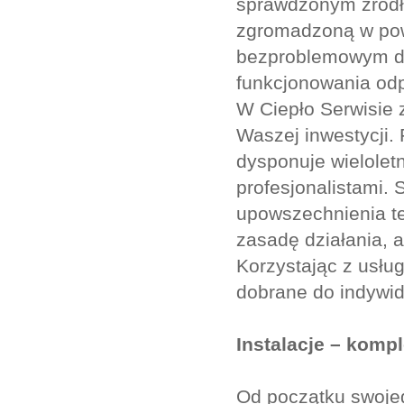
sprawdzonym źródłe
zgromadzoną w powi
bezproblemowym dl
funkcjonowania od
W Ciepło Serwisie 
Waszej inwestycji. 
dysponuje wielolet
profesjonalistami. 
upowszechnienia tec
zasadę działania, a
Korzystając z usłu
dobrane do indywid
Instalacje – komp
Od początku swojego