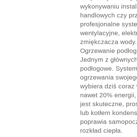
wykonywaniu instal
handlowych czy pr
profesjonalne syst
wentylacyjne, elekt
zmiękczacza wody.
Ogrzewanie podło
Jednym z głównych 
podłogowe. System 
ogrzewania swojeg
wybiera dziś coraz
nawet 20% energii
jest skuteczne, pro
lub kotłem kondens
poprawia samopocz
rozkład ciepła.