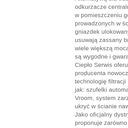
odkurzacze central
w pomieszczeniu go
prowadzonych w śc
gniazdek ulokowan
usuwają zassany br
wiele większą mocą
są wygodne i gwara
Ciepło Serwis ofe
producenta nowocz
technologię filtrac
jak: szufelki auto
Vroom, system zar
ukryć w ścianie naw
Jako oficjalny dys
proponuje zarówno 