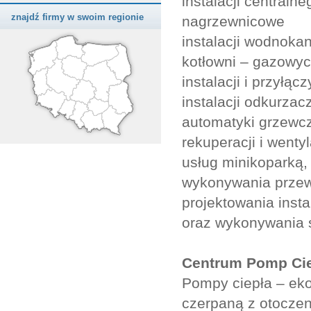
instalacji central
znajdź firmy w swoim regionie
nagrzewnicowe
instalacji wodnoka
kotłowni – gazowych
instalacji i przyłą
instalacji odkurzac
automatyki grzewc
rekuperacji i wentyl
usług minikoparką,
wykonywania przew
projektowania insta
oraz wykonywania 
Centrum Pomp Ci
Pompy ciepła – eko
czerpaną z otoczen