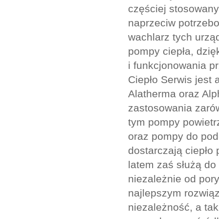
częściej stosowan
naprzeciw potrzebo
wachlarz tych urzą
pompy ciepła, dzię
i funkcjonowania pr
Ciepło Serwis jest
Alatherma oraz Alp
zastosowania zaró
tym pompy powietr
oraz pompy do po
dostarczają ciepł
latem zaś służą do 
niezależnie od por
najlepszym rozwiąz
niezależność, a ta