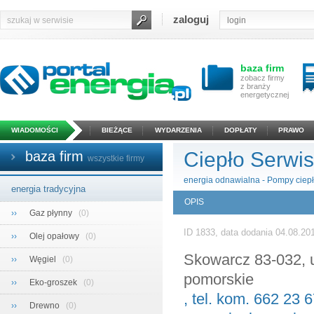
zaloguj
baza firm
zobacz firmy
z branży
energetycznej
WIADOMOŚCI
BIEŻĄCE
WYDARZENIA
DOPŁATY
PRAWO
Ciepło Serwi
baza firm
wszystkie firmy
energia odnawialna
-
Pompy ciep
energia tradycyjna
OPIS
››
Gaz płynny
(0)
ID 1833, data dodania 04.08.2
››
Olej opałowy
(0)
Skowarcz 83-032, 
››
Węgiel
(0)
pomorskie
››
Eko-groszek
(0)
, tel. kom. 662 23 
››
Drewno
(0)