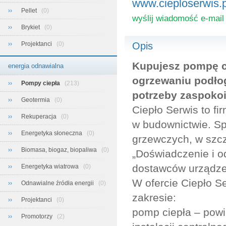
www.cieploserwis.p
››
Pellet
(0)
wyślij wiadomość e-mail 
››
Brykiet
(0)
››
Projektanci
(0)
Opis
Kupujesz pompę ci
energia odnawialna
ogrzewaniu podł
››
Pompy ciepła
(213)
potrzeby zaspokoi
››
Geotermia
(0)
Ciepło Serwis to fi
››
Rekuperacja
(0)
w budownictwie. Spe
››
Energetyka słoneczna
(0)
grzewczych, w szcz
››
Biomasa, biogaz, biopaliwa
(0)
„Doświadczenie i od
dostawców urządzeń
››
Energetyka wiatrowa
(0)
W ofercie Ciepło S
››
Odnawialne źródła energii
(0)
zakresie:
››
Projektanci
(0)
pomp ciepła – powi
››
Promotorzy
(2)