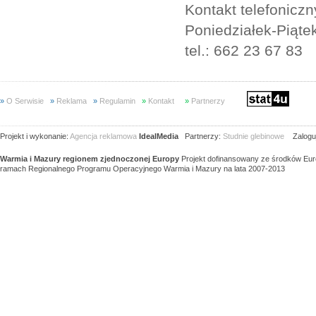
Kontakt telefoniczn
Poniedziałek-Piąte
tel.: 662 23 67 83
»
O Serwisie
»
Reklama
»
Regulamin
»
Kontakt
»
Partnerzy
Projekt i wykonanie:
Agencja reklamowa
IdealMedia
Partnerzy:
Studnie glebinowe
Zaloguj
Warmia i Mazury regionem zjednoczonej Europy
Projekt dofinansowany ze środków Eu
ramach Regionalnego Programu Operacyjnego Warmia i Mazury na lata 2007-2013