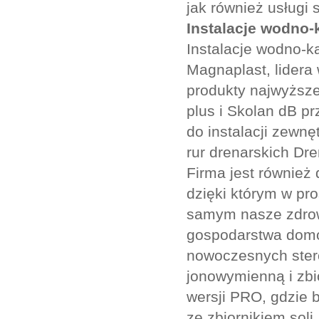
jak również usługi 
Instalacje wodno-
Instalacje wodno-k
Magnaplast, lidera
produkty najwyższe
plus i Skolan dB p
do instalacji zewn
rur drenarskich Dre
Firma jest równie
dzięki którym w pr
samym nasze zdrow
gospodarstwa domo
nowoczesnych ster
jonowymienną i zbio
wersji PRO, gdzie 
ze zbiornikiem soli,